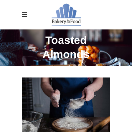
Toasted
Almonds