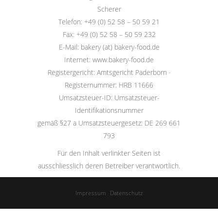
Scherer
Telefon: +49 (0) 52 58 – 50 59 21
Fax: +49 (0) 52 58 – 50 59 232
E-Mail: bakery (at) bakery-food.de
Internet: www.bakery-food.de
Registergericht: Amtsgericht Paderborn ·
Registernummer: HRB 11666
Umsatzsteuer-ID: Umsatzsteuer-
Identifikationsnummer
gemäß §27 a Umsatzsteuergesetz: DE 269 661
793
Für den Inhalt verlinkter Seiten ist
ausschliesslich deren Betreiber verantwortlich.
Impressum
Datenschutz