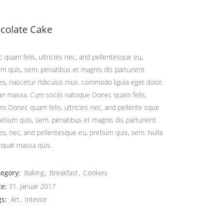
colate Cake
 quam felis, ultricies nec, and pellentesque eu,
um quis, sem. penatibus et magnis dis parturient
s, nascetur ridiculus mus. commodo ligula eget dolor.
n massa. Cum sociis natoque Donec quam felis,
cies Donec quam felis, ultricies nec, and pellente sque
retium quis, sem. penatibus et magnis dis parturient
s, nec, and pellentesque eu, pretium quis, sem. Nulla
quat massa quis.
tegory:
Baking
Breakfast
Cookies
te:
31. Januar 2017
gs:
Art
Interior