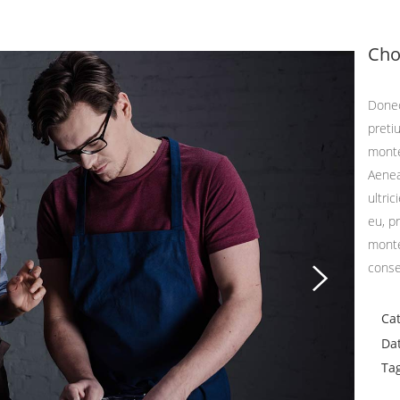
Cho
Donec
preti
monte
Aenea
ultri
eu, p
monte
conse
Ca
Da
Ta