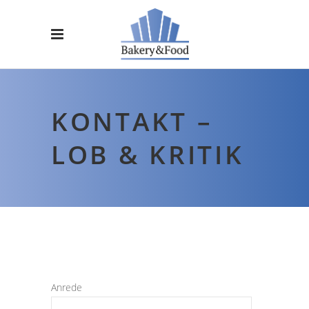
KONTAKT –
LOB & KRITIK
Anrede